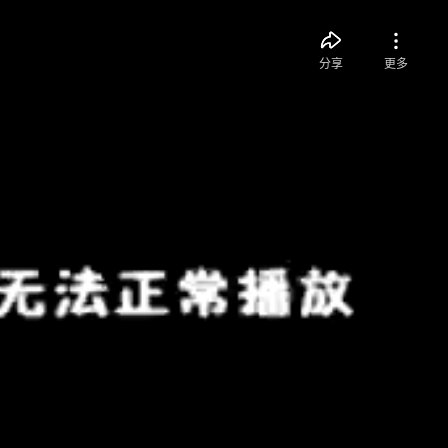
分享
更多