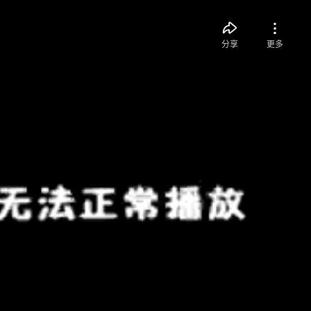
分享
更多