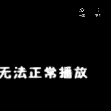
分享
更多