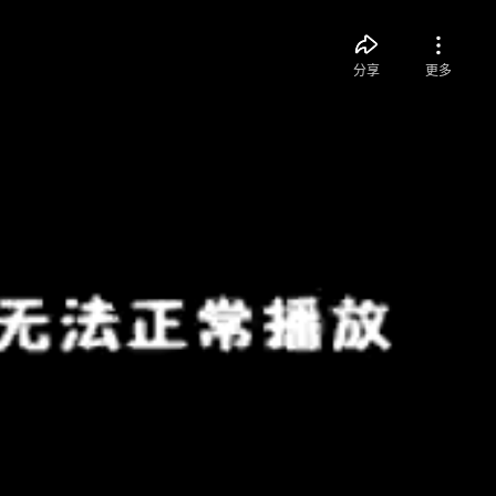
分享
更多