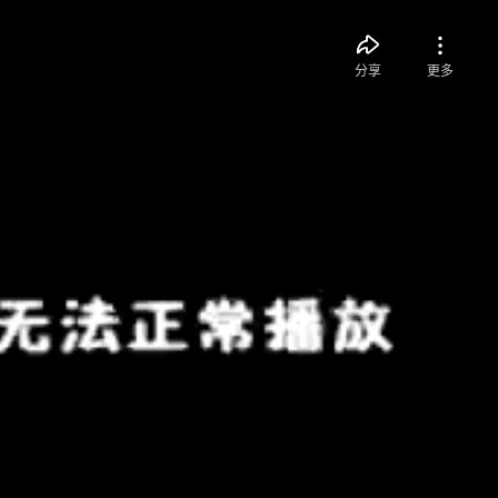
分享
更多