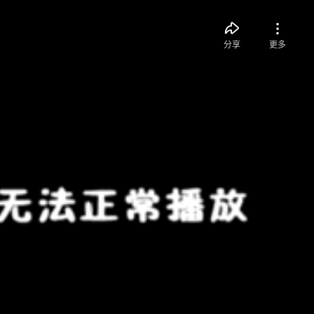
分享
更多