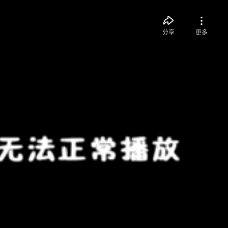
分享
更多