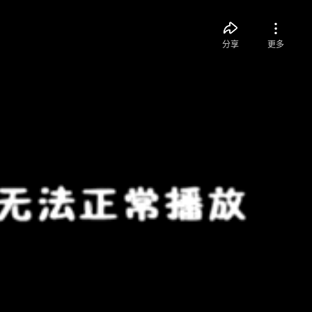
分享
更多