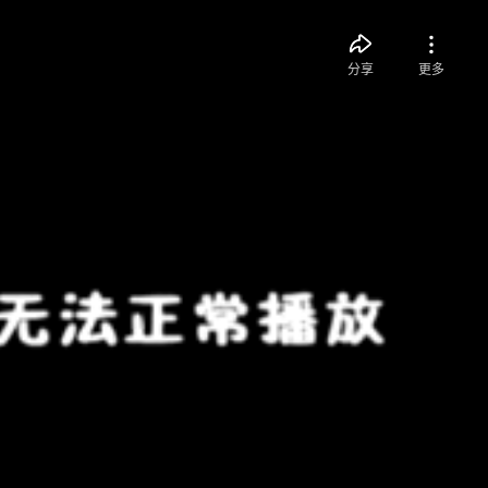
分享
更多