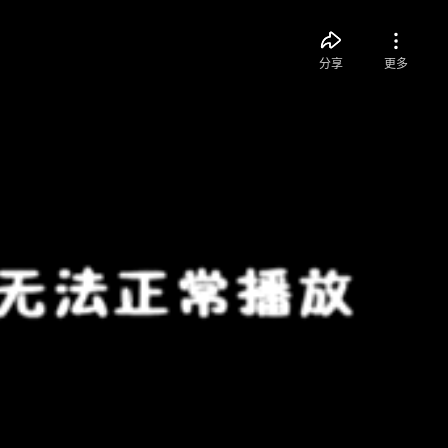
分享
更多