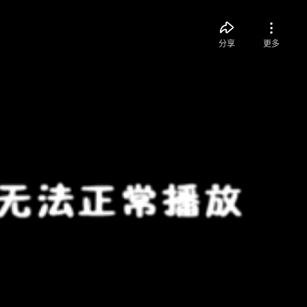
分享
更多