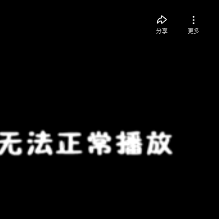
分享
更多