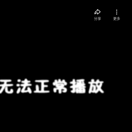
分享
更多