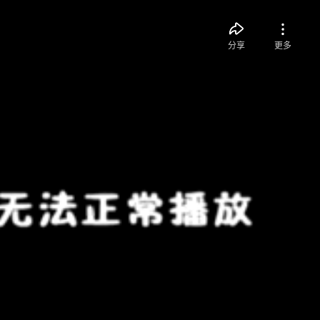
分享
更多