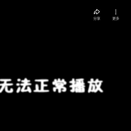
分享
更多