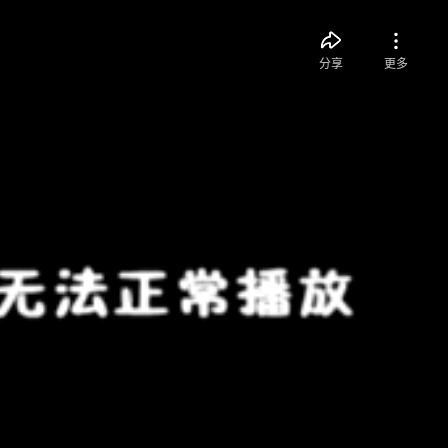
分享
更多