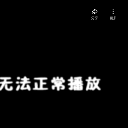
分享
更多