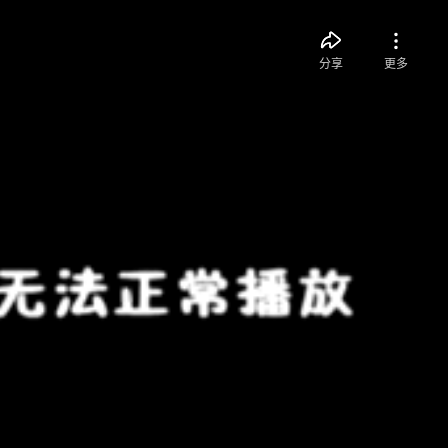
分享
更多