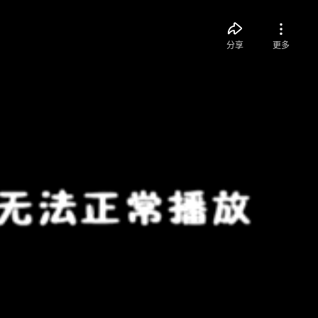
分享
更多