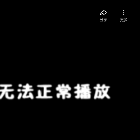
分享
更多