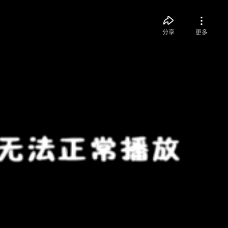
分享
更多