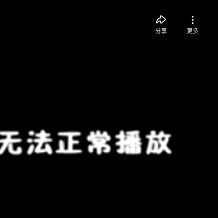
分享
更多