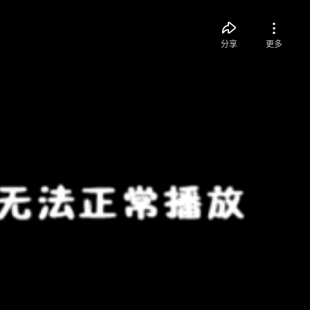
分享
更多