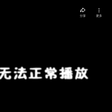
分享
更多