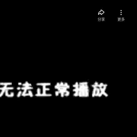
分享
更多