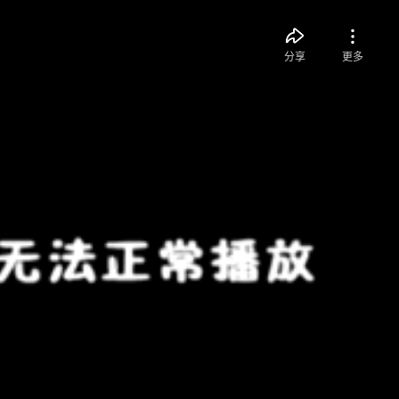
分享
更多