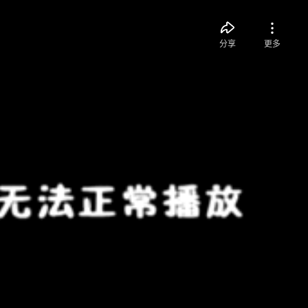
分享
更多