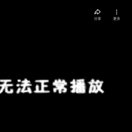
分享
更多