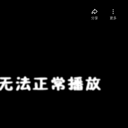
分享
更多