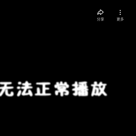
分享
更多