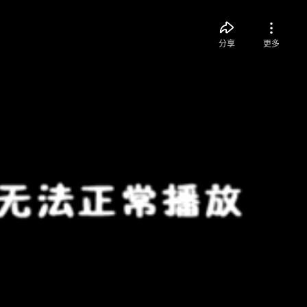
分享
更多