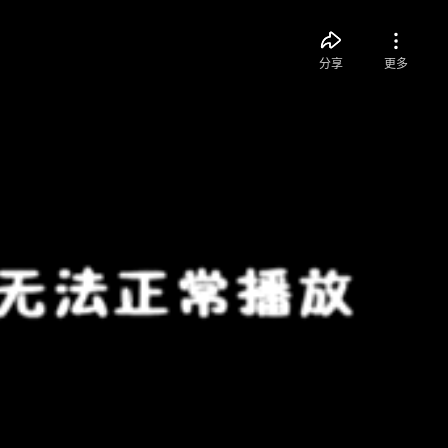
分享
更多