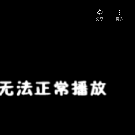
分享
更多