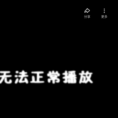
分享
更多