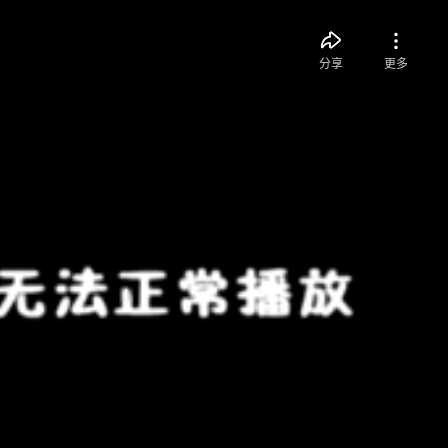
分享
更多