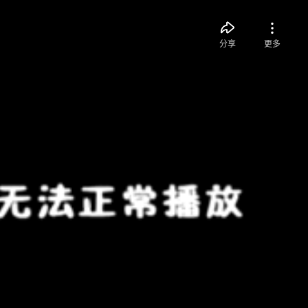
分享
更多