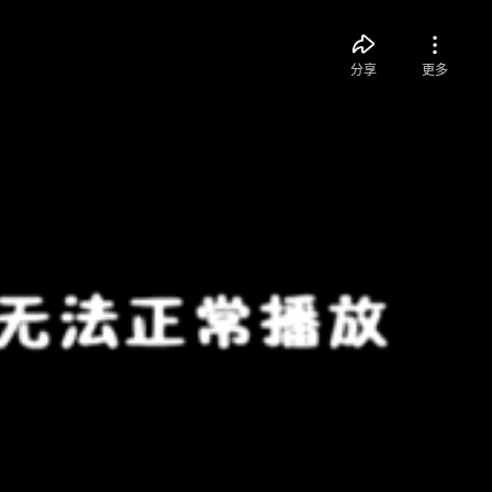
分享
更多