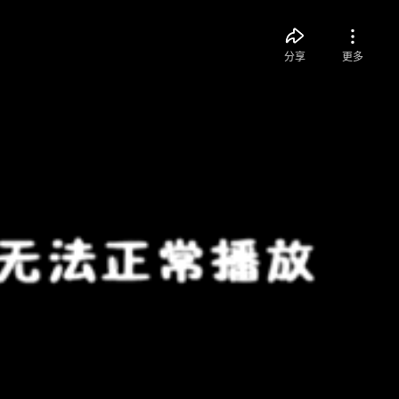
分享
更多