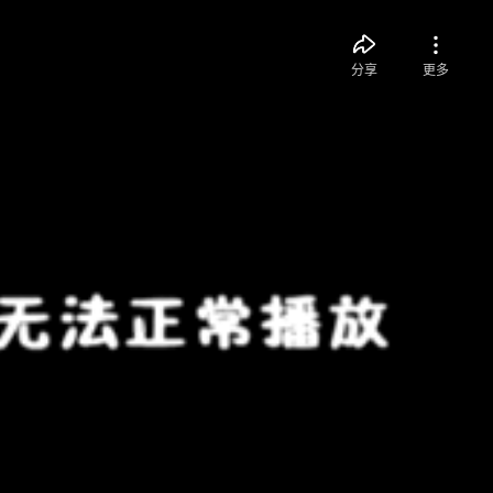
分享
更多