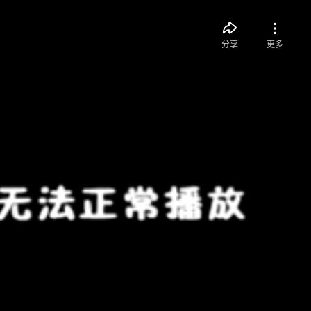
分享
更多