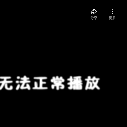
分享
更多