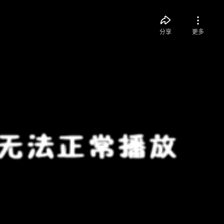
分享
更多