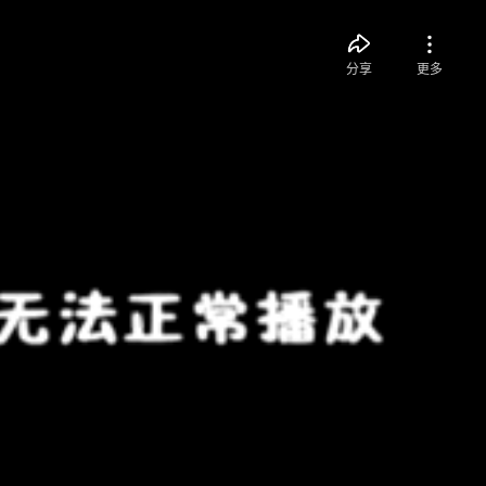
分享
更多