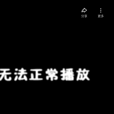
分享
更多