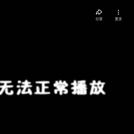
分享
更多