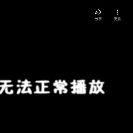
分享
更多