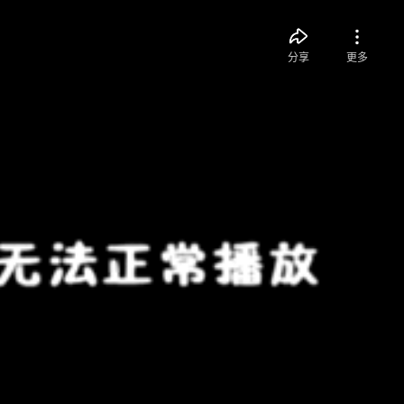
分享
更多