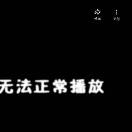
分享
更多