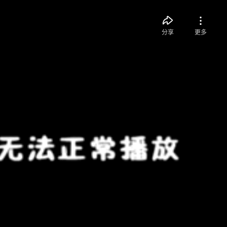
分享
更多