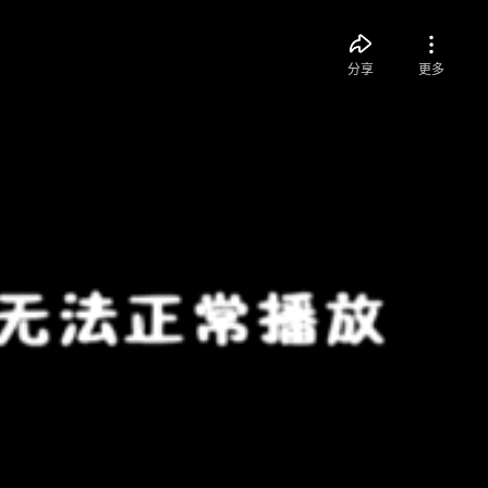
分享
更多